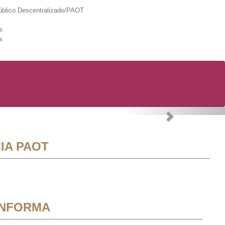
lico Descentralizado/PAOT
s
a
Next
IA PAOT
INFORMA