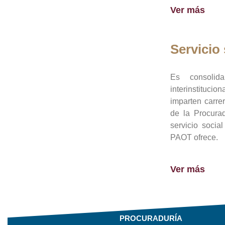
Ver más
Servicio 
Es consolid
interinstituci
imparten carre
de la Procura
servicio socia
PAOT ofrece.
Ver más
PROCURADURÍA