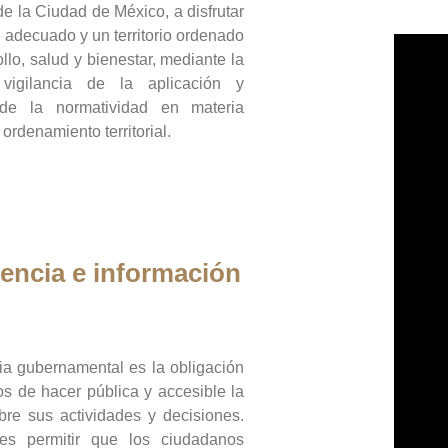
de la Ciudad de México, a disfrutar
 adecuado y un territorio ordenado
llo, salud y bienestar, mediante la
vigilancia de la aplicación y
 de la normatividad en materia
 ordenamiento territorial.
encia e información
ia gubernamental es la obligación
os de hacer pública y accesible la
bre sus actividades y decisiones.
es permitir que los ciudadanos