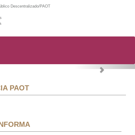
lico Descentralizado/PAOT
s
a
Next
IA PAOT
INFORMA