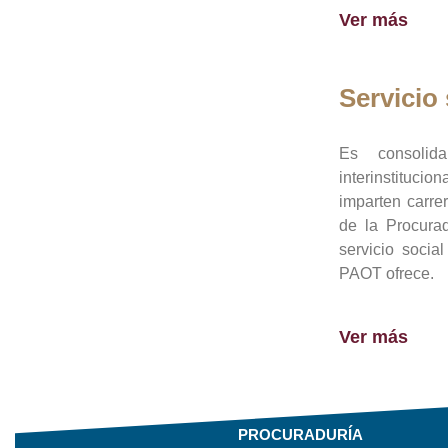
Ver más
Servicio 
Es consolid
interinstituci
imparten carre
de la Procura
servicio socia
PAOT ofrece.
Ver más
PROCURADURÍA