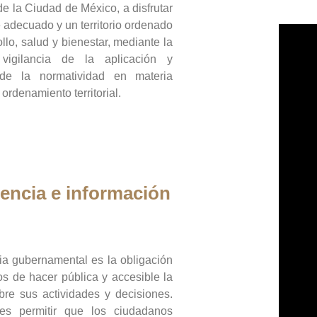
de la Ciudad de México, a disfrutar
 adecuado y un territorio ordenado
llo, salud y bienestar, mediante la
vigilancia de la aplicación y
 de la normatividad en materia
 ordenamiento territorial.
encia e información
ia gubernamental es la obligación
os de hacer pública y accesible la
bre sus actividades y decisiones.
es permitir que los ciudadanos