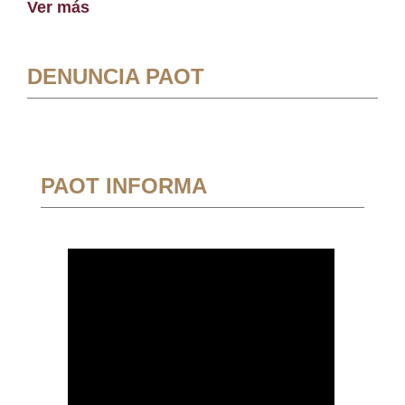
Ver más
DENUNCIA PAOT
PAOT INFORMA