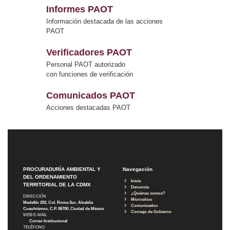
Informes PAOT
Información destacada de las acciones
PAOT
Verificadores PAOT
Personal PAOT autorizado
con funciones de verificación
Comunicados PAOT
Acciones destacadas PAOT
PROCURADURÍA AMBIENTAL Y
Navegación
DEL ORDENAMIENTO
Inicio
TERRITORIAL DE LA CDMX
Denuncia
¿Quiénes somos?
DIRECCIÓN
Micrositios
Medellín 202, Col. Roma Sur, Alcaldía
Comunicados
Cuauhtémoc, C.P. 06700, Ciudad de México
Consejo de Gobierno
WEB E-MAIL
Correo Institucional
TELÉFONO