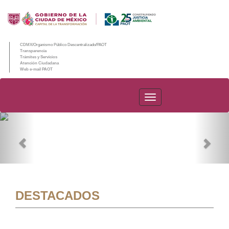
CDMX/Organismo Público Descentralizado/PAOT
Transparencia
Trámites y Servicios
Atención Ciudadana
Web e-mail PAOT
PAOT
Previous
Nex
DESTACADOS