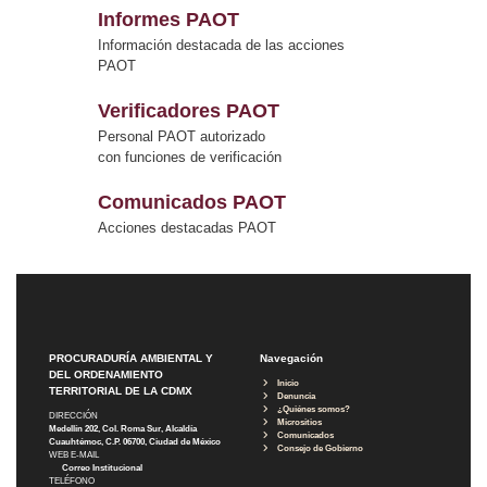
Informes PAOT
Información destacada de las acciones
PAOT
Verificadores PAOT
Personal PAOT autorizado
con funciones de verificación
Comunicados PAOT
Acciones destacadas PAOT
PROCURADURÍA AMBIENTAL Y
Navegación
DEL ORDENAMIENTO
Inicio
TERRITORIAL DE LA CDMX
Denuncia
¿Quiénes somos?
DIRECCIÓN
Micrositios
Medellín 202, Col. Roma Sur, Alcaldía
Comunicados
Cuauhtémoc, C.P. 06700, Ciudad de México
Consejo de Gobierno
WEB E-MAIL
Correo Institucional
TELÉFONO