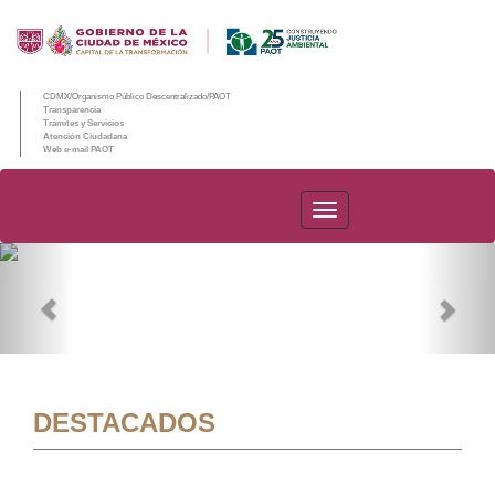
CDMX/Organismo Público Descentralizado/PAOT
Transparencia
Trámites y Servicios
Atención Ciudadana
Web e-mail PAOT
PAOT
Previous
Nex
DESTACADOS