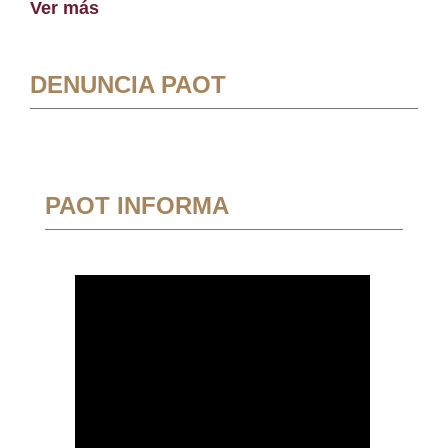
Ver más
DENUNCIA PAOT
PAOT INFORMA