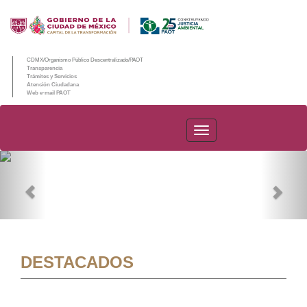
CDMX/Organismo Público Descentralizado/PAOT
Transparencia
Trámites y Servicios
Atención Ciudadana
Web e-mail PAOT
PAOT
Previous
Nex
DESTACADOS