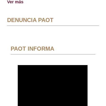
Ver más
DENUNCIA PAOT
PAOT INFORMA