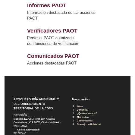
Informes PAOT
Información destacada de las acciones
PAOT
Verificadores PAOT
Personal PAOT autorizado
con funciones de verificación
Comunicados PAOT
Acciones destacadas PAOT
PROCURADURÍA AMBIENTAL Y
Navegación
DEL ORDENAMIENTO
Inicio
TERRITORIAL DE LA CDMX
Denuncia
¿Quiénes somos?
DIRECCIÓN
Micrositios
Medellín 202, Col. Roma Sur, Alcaldía
Comunicados
Cuauhtémoc, C.P. 06700, Ciudad de México
Consejo de Gobierno
WEB E-MAIL
Correo Institucional
TELÉFONO