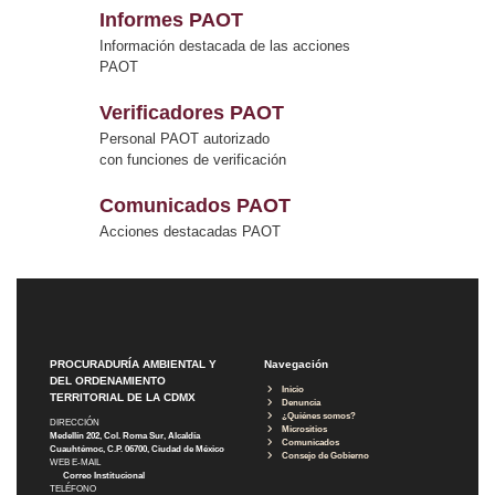
Informes PAOT
Información destacada de las acciones
PAOT
Verificadores PAOT
Personal PAOT autorizado
con funciones de verificación
Comunicados PAOT
Acciones destacadas PAOT
PROCURADURÍA AMBIENTAL Y
Navegación
DEL ORDENAMIENTO
Inicio
TERRITORIAL DE LA CDMX
Denuncia
¿Quiénes somos?
DIRECCIÓN
Micrositios
Medellín 202, Col. Roma Sur, Alcaldía
Comunicados
Cuauhtémoc, C.P. 06700, Ciudad de México
Consejo de Gobierno
WEB E-MAIL
Correo Institucional
TELÉFONO