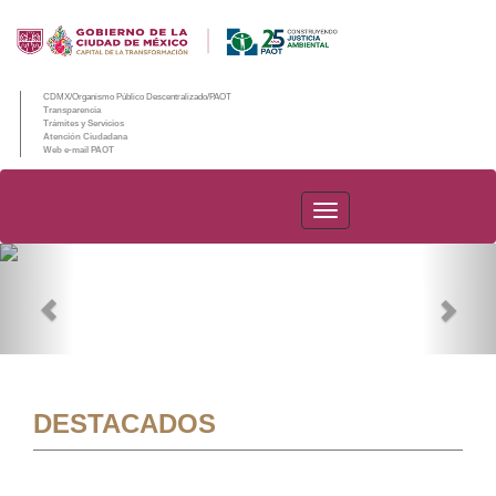
CDMX/Organismo Público Descentralizado/PAOT
Transparencia
Trámites y Servicios
Atención Ciudadana
Web e-mail PAOT
PAOT
Previous
Nex
DESTACADOS