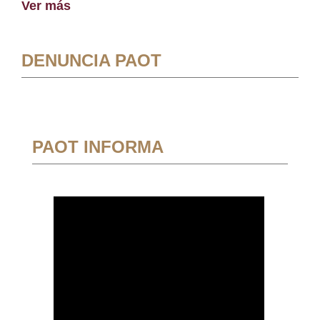
Ver más
DENUNCIA PAOT
PAOT INFORMA