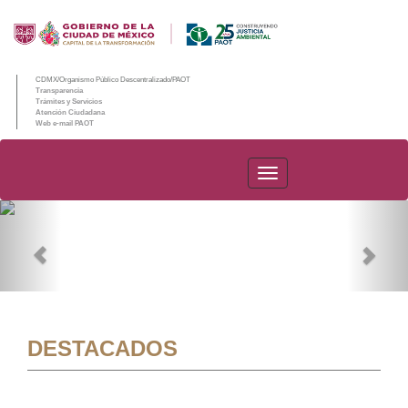
CDMX/Organismo Público Descentralizado/PAOT
Transparencia
Trámites y Servicios
Atención Ciudadana
Web e-mail PAOT
PAOT
Previous
Nex
DESTACADOS