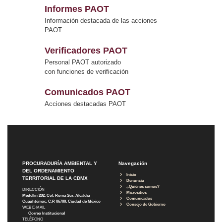
Informes PAOT
Información destacada de las acciones
PAOT
Verificadores PAOT
Personal PAOT autorizado
con funciones de verificación
Comunicados PAOT
Acciones destacadas PAOT
PROCURADURÍA AMBIENTAL Y
Navegación
DEL ORDENAMIENTO
Inicio
TERRITORIAL DE LA CDMX
Denuncia
¿Quiénes somos?
DIRECCIÓN
Micrositios
Medellín 202, Col. Roma Sur, Alcaldía
Comunicados
Cuauhtémoc, C.P. 06700, Ciudad de México
Consejo de Gobierno
WEB E-MAIL
Correo Institucional
TELÉFONO