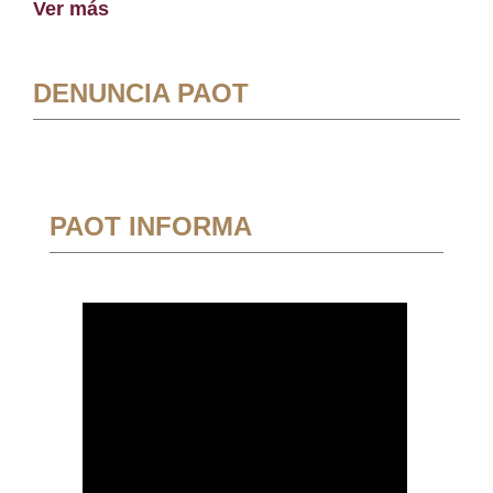
Ver más
DENUNCIA PAOT
PAOT INFORMA