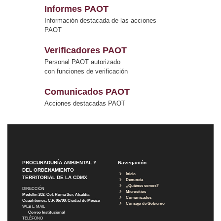
Informes PAOT
Información destacada de las acciones
PAOT
Verificadores PAOT
Personal PAOT autorizado
con funciones de verificación
Comunicados PAOT
Acciones destacadas PAOT
PROCURADURÍA AMBIENTAL Y
Navegación
DEL ORDENAMIENTO
Inicio
TERRITORIAL DE LA CDMX
Denuncia
¿Quiénes somos?
DIRECCIÓN
Micrositios
Medellín 202, Col. Roma Sur, Alcaldía
Comunicados
Cuauhtémoc, C.P. 06700, Ciudad de México
Consejo de Gobierno
WEB E-MAIL
Correo Institucional
TELÉFONO