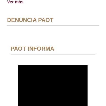
Ver más
DENUNCIA PAOT
PAOT INFORMA