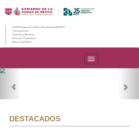
CDMX/Organismo Público Descentralizado/PAOT
Transparencia
Trámites y Servicios
Atención Ciudadana
Web e-mail PAOT
PAOT
Previous
Nex
DESTACADOS