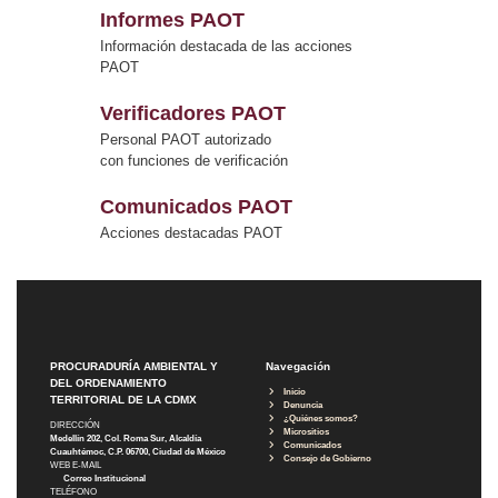
Informes PAOT
Información destacada de las acciones
PAOT
Verificadores PAOT
Personal PAOT autorizado
con funciones de verificación
Comunicados PAOT
Acciones destacadas PAOT
PROCURADURÍA AMBIENTAL Y
Navegación
DEL ORDENAMIENTO
Inicio
TERRITORIAL DE LA CDMX
Denuncia
¿Quiénes somos?
DIRECCIÓN
Micrositios
Medellín 202, Col. Roma Sur, Alcaldía
Comunicados
Cuauhtémoc, C.P. 06700, Ciudad de México
Consejo de Gobierno
WEB E-MAIL
Correo Institucional
TELÉFONO