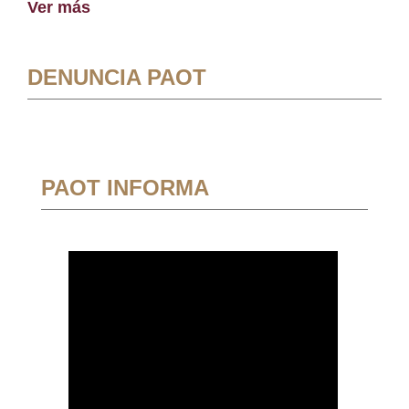
Ver más
DENUNCIA PAOT
PAOT INFORMA