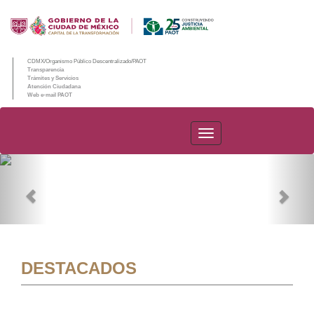
CDMX/Organismo Público Descentralizado/PAOT
Transparencia
Trámites y Servicios
Atención Ciudadana
Web e-mail PAOT
PAOT
Previous
Nex
DESTACADOS