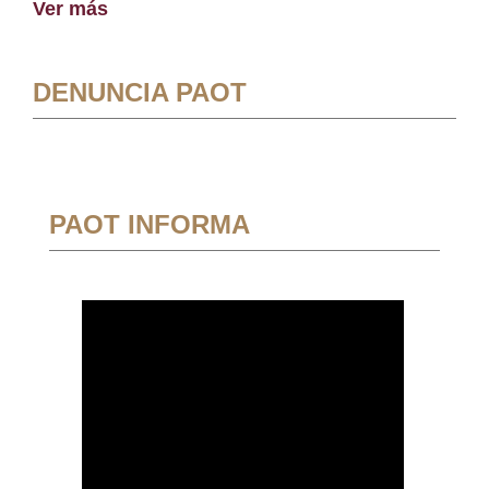
Ver más
DENUNCIA PAOT
PAOT INFORMA