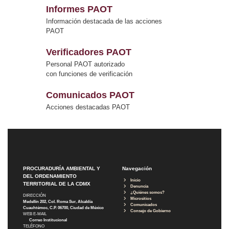
Informes PAOT
Información destacada de las acciones
PAOT
Verificadores PAOT
Personal PAOT autorizado
con funciones de verificación
Comunicados PAOT
Acciones destacadas PAOT
PROCURADURÍA AMBIENTAL Y
Navegación
DEL ORDENAMIENTO
Inicio
TERRITORIAL DE LA CDMX
Denuncia
¿Quiénes somos?
DIRECCIÓN
Micrositios
Medellín 202, Col. Roma Sur, Alcaldía
Comunicados
Cuauhtémoc, C.P. 06700, Ciudad de México
Consejo de Gobierno
WEB E-MAIL
Correo Institucional
TELÉFONO