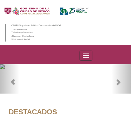
CDMX/Organismo Público Descentralizado/PAOT
Transparencia
Trámites y Servicios
Atención Ciudadana
Web e-mail PAOT
PAOT
Previous
Nex
DESTACADOS