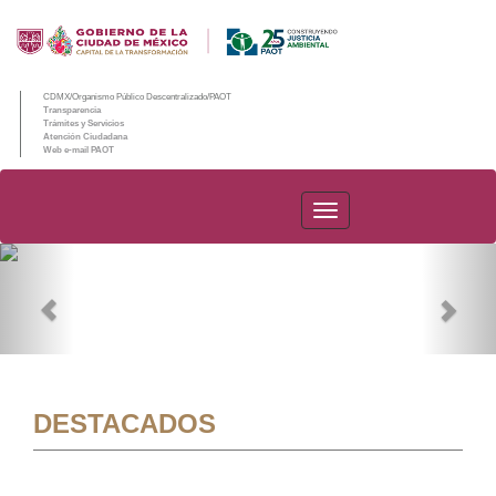
CDMX/Organismo Público Descentralizado/PAOT
Transparencia
Trámites y Servicios
Atención Ciudadana
Web e-mail PAOT
PAOT
Previous
Nex
DESTACADOS