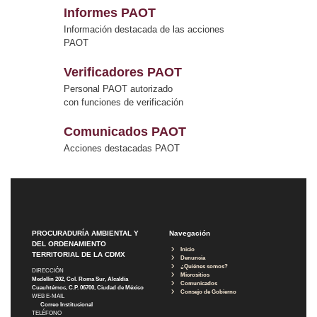
Informes PAOT
Información destacada de las acciones
PAOT
Verificadores PAOT
Personal PAOT autorizado
con funciones de verificación
Comunicados PAOT
Acciones destacadas PAOT
PROCURADURÍA AMBIENTAL Y
Navegación
DEL ORDENAMIENTO
Inicio
TERRITORIAL DE LA CDMX
Denuncia
¿Quiénes somos?
DIRECCIÓN
Micrositios
Medellín 202, Col. Roma Sur, Alcaldía
Comunicados
Cuauhtémoc, C.P. 06700, Ciudad de México
Consejo de Gobierno
WEB E-MAIL
Correo Institucional
TELÉFONO