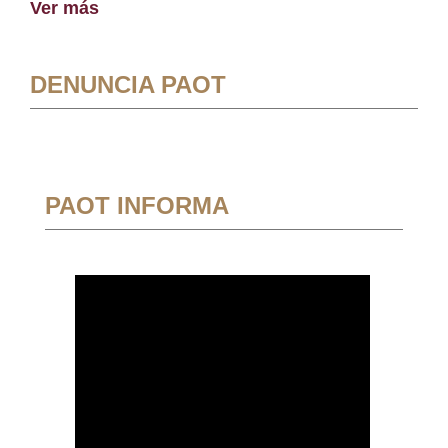
Ver más
DENUNCIA PAOT
PAOT INFORMA