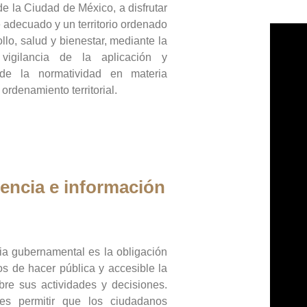
de la Ciudad de México, a disfrutar
 adecuado y un territorio ordenado
llo, salud y bienestar, mediante la
vigilancia de la aplicación y
 de la normatividad en materia
 ordenamiento territorial.
encia e información
ia gubernamental es la obligación
os de hacer pública y accesible la
bre sus actividades y decisiones.
es permitir que los ciudadanos