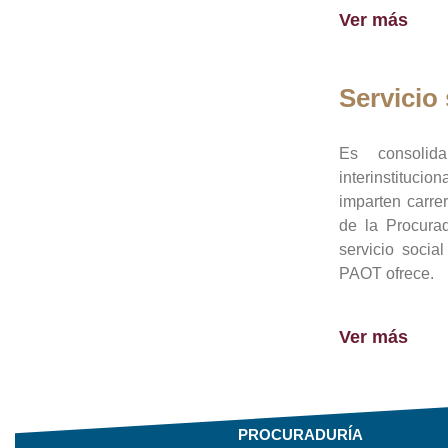
Ver más
Servicio 
Es consolid
interinstituci
imparten carre
de la Procura
servicio socia
PAOT ofrece.
Ver más
PROCURADURÍA