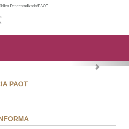
lico Descentralizado/PAOT
s
a
Next
IA PAOT
INFORMA