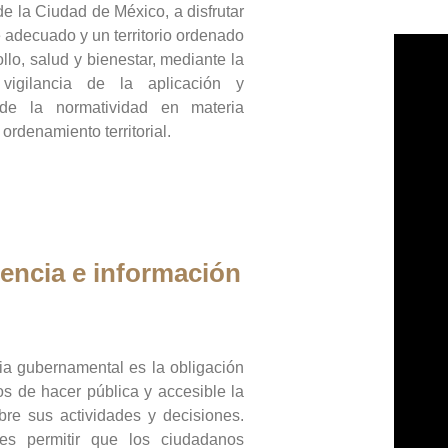
de la Ciudad de México, a disfrutar
 adecuado y un territorio ordenado
llo, salud y bienestar, mediante la
vigilancia de la aplicación y
 de la normatividad en materia
 ordenamiento territorial.
encia e información
ia gubernamental es la obligación
os de hacer pública y accesible la
bre sus actividades y decisiones.
es permitir que los ciudadanos