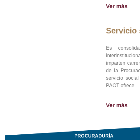
Ver más
Servicio 
Es consolid
interinstituci
imparten carre
de la Procura
servicio socia
PAOT ofrece.
Ver más
PROCURADURÍA