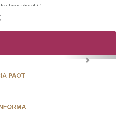
lico Descentralizado/PAOT
s
a
Next
IA PAOT
INFORMA