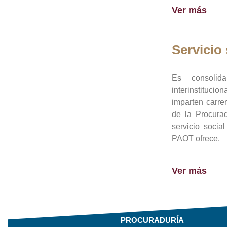
Ver más
Servicio 
Es consolid
interinstituci
imparten carre
de la Procura
servicio socia
PAOT ofrece.
Ver más
PROCURADURÍA