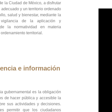
de la Ciudad de México, a disfrutar
 adecuado y un territorio ordenado
llo, salud y bienestar, mediante la
vigilancia de la aplicación y
 de la normatividad en materia
 ordenamiento territorial.
encia e información
ia gubernamental es la obligación
os de hacer pública y accesible la
bre sus actividades y decisiones.
es permitir que los ciudadanos