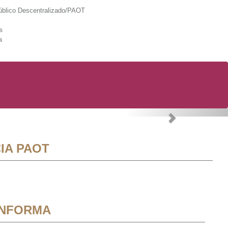
lico Descentralizado/PAOT
s
a
Next
IA PAOT
INFORMA