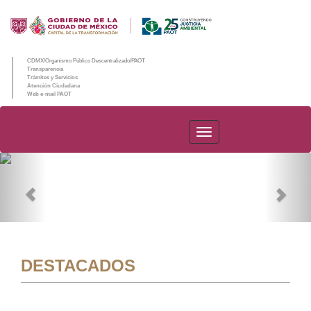
CDMX/Organismo Público Descentralizado/PAOT
Transparencia
Trámites y Servicios
Atención Ciudadana
Web e-mail PAOT
PAOT
Previous
Nex
DESTACADOS