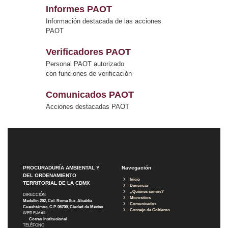
Informes PAOT
Información destacada de las acciones
PAOT
Verificadores PAOT
Personal PAOT autorizado
con funciones de verificación
Comunicados PAOT
Acciones destacadas PAOT
PROCURADURÍA AMBIENTAL Y
Navegación
DEL ORDENAMIENTO
Inicio
TERRITORIAL DE LA CDMX
Denuncia
¿Quiénes somos?
DIRECCIÓN
Micrositios
Medellín 202, Col. Roma Sur, Alcaldía
Comunicados
Cuauhtémoc, C.P. 06700, Ciudad de México
Consejo de Gobierno
WEB E-MAIL
Correo Institucional
TELÉFONO