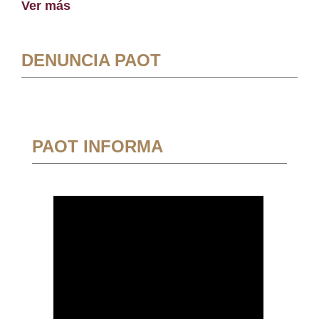
Ver más
DENUNCIA PAOT
PAOT INFORMA