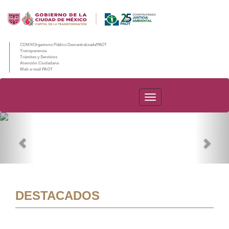
CDMX/Organismo Público Descentralizado/PAOT
Transparencia
Trámites y Servicios
Atención Ciudadana
Web e-mail PAOT
PAOT
Previous
Nex
DESTACADOS