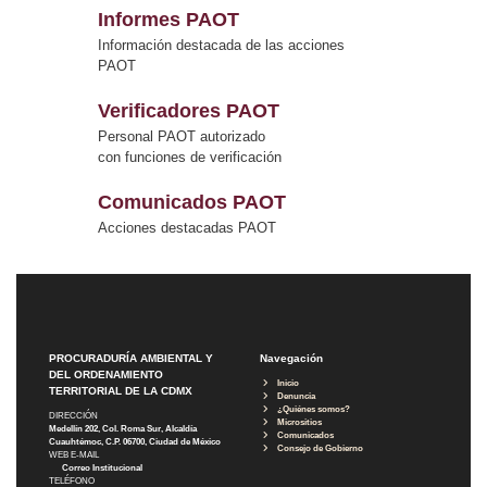
Informes PAOT
Información destacada de las acciones
PAOT
Verificadores PAOT
Personal PAOT autorizado
con funciones de verificación
Comunicados PAOT
Acciones destacadas PAOT
PROCURADURÍA AMBIENTAL Y
Navegación
DEL ORDENAMIENTO
Inicio
TERRITORIAL DE LA CDMX
Denuncia
¿Quiénes somos?
DIRECCIÓN
Micrositios
Medellín 202, Col. Roma Sur, Alcaldía
Comunicados
Cuauhtémoc, C.P. 06700, Ciudad de México
Consejo de Gobierno
WEB E-MAIL
Correo Institucional
TELÉFONO