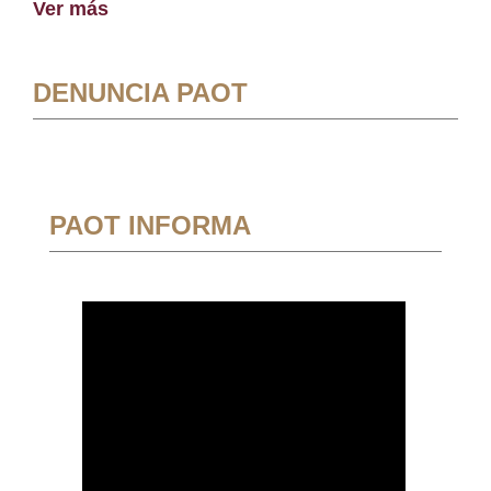
Ver más
DENUNCIA PAOT
PAOT INFORMA