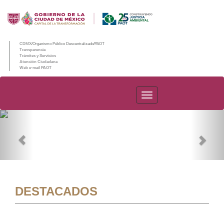
CDMX/Organismo Público Descentralizado/PAOT
Transparencia
Trámites y Servicios
Atención Ciudadana
Web e-mail PAOT
PAOT
Previous
Nex
DESTACADOS