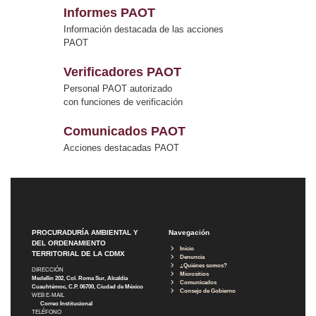
Informes PAOT
Información destacada de las acciones
PAOT
Verificadores PAOT
Personal PAOT autorizado
con funciones de verificación
Comunicados PAOT
Acciones destacadas PAOT
PROCURADURÍA AMBIENTAL Y
Navegación
DEL ORDENAMIENTO
Inicio
TERRITORIAL DE LA CDMX
Denuncia
¿Quiénes somos?
DIRECCIÓN
Micrositios
Medellín 202, Col. Roma Sur, Alcaldía
Comunicados
Cuauhtémoc, C.P. 06700, Ciudad de México
Consejo de Gobierno
WEB E-MAIL
Correo Institucional
TELÉFONO