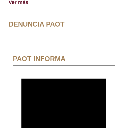
Ver más
DENUNCIA PAOT
PAOT INFORMA