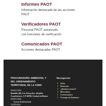
Informes PAOT
Información destacada de las acciones
PAOT
Verificadores PAOT
Personal PAOT autorizado
con funciones de verificación
Comunicados PAOT
Acciones destacadas PAOT
PROCURADURÍA AMBIENTAL Y
Navegación
DEL ORDENAMIENTO
Inicio
TERRITORIAL DE LA CDMX
Denuncia
¿Quiénes somos?
DIRECCIÓN
Micrositios
Medellín 202, Col. Roma Sur, Alcaldía
Comunicados
Cuauhtémoc, C.P. 06700, Ciudad de México
Consejo de Gobierno
WEB E-MAIL
Correo Institucional
TELÉFONO