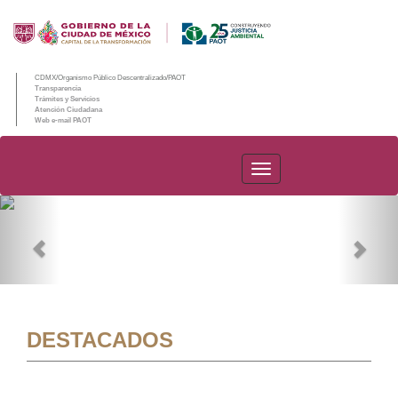
CDMX/Organismo Público Descentralizado/PAOT
Transparencia
Trámites y Servicios
Atención Ciudadana
Web e-mail PAOT
PAOT
Previous
Nex
DESTACADOS