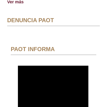
Ver más
DENUNCIA PAOT
PAOT INFORMA