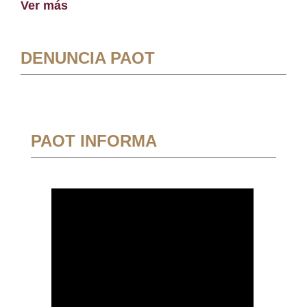
Ver más
DENUNCIA PAOT
PAOT INFORMA