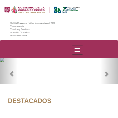
CDMX/Organismo Público Descentralizado/PAOT
Transparencia
Trámites y Servicios
Atención Ciudadana
Web e-mail PAOT
PAOT
Previous
Nex
DESTACADOS