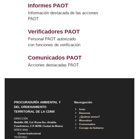
Informes PAOT
Información destacada de las acciones
PAOT
Verificadores PAOT
Personal PAOT autorizado
con funciones de verificación
Comunicados PAOT
Acciones destacadas PAOT
PROCURADURÍA AMBIENTAL Y
Navegación
DEL ORDENAMIENTO
Inicio
TERRITORIAL DE LA CDMX
Denuncia
¿Quiénes somos?
DIRECCIÓN
Micrositios
Medellín 202, Col. Roma Sur, Alcaldía
Comunicados
Cuauhtémoc, C.P. 06700, Ciudad de México
Consejo de Gobierno
WEB E-MAIL
Correo Institucional
TELÉFONO