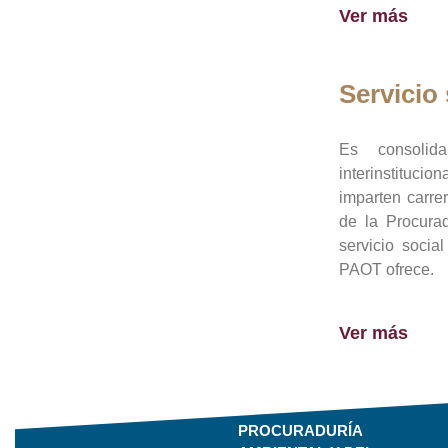
Ver más
Servicio 
Es consolid
interinstituci
imparten carre
de la Procura
servicio socia
PAOT ofrece.
Ver más
PROCURADURÍA