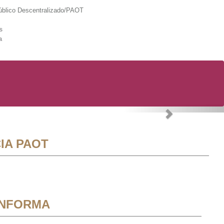
lico Descentralizado/PAOT
s
a
Next
IA PAOT
INFORMA