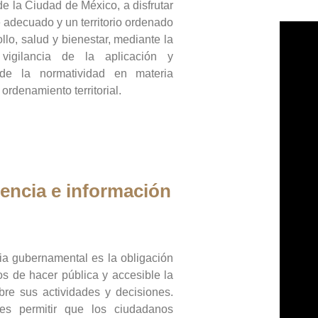
de la Ciudad de México, a disfrutar
 adecuado y un territorio ordenado
llo, salud y bienestar, mediante la
vigilancia de la aplicación y
 de la normatividad en materia
 ordenamiento territorial.
encia e información
ia gubernamental es la obligación
os de hacer pública y accesible la
bre sus actividades y decisiones.
es permitir que los ciudadanos