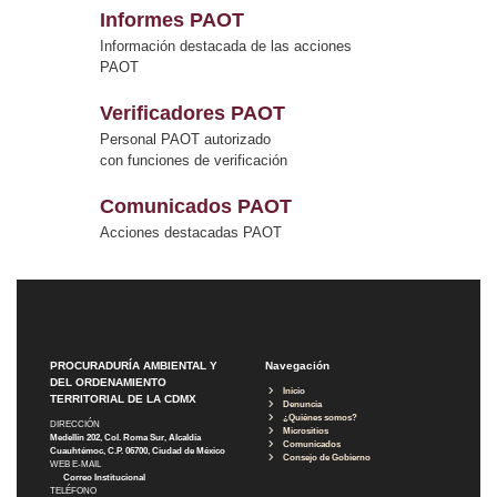
Informes PAOT
Información destacada de las acciones
PAOT
Verificadores PAOT
Personal PAOT autorizado
con funciones de verificación
Comunicados PAOT
Acciones destacadas PAOT
PROCURADURÍA AMBIENTAL Y
Navegación
DEL ORDENAMIENTO
Inicio
TERRITORIAL DE LA CDMX
Denuncia
¿Quiénes somos?
DIRECCIÓN
Micrositios
Medellín 202, Col. Roma Sur, Alcaldía
Comunicados
Cuauhtémoc, C.P. 06700, Ciudad de México
Consejo de Gobierno
WEB E-MAIL
Correo Institucional
TELÉFONO