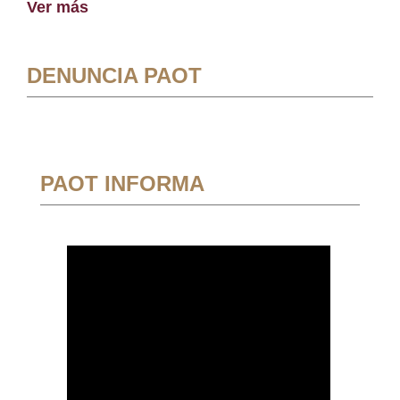
Ver más
DENUNCIA PAOT
PAOT INFORMA