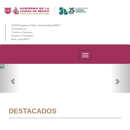
CDMX/Organismo Público Descentralizado/PAOT
Transparencia
Trámites y Servicios
Atención Ciudadana
Web e-mail PAOT
PAOT
Previous
Nex
DESTACADOS