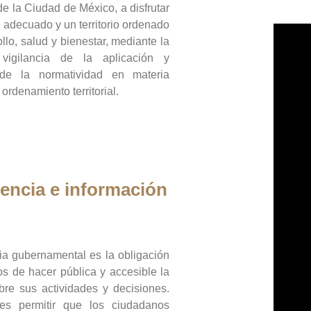
de la Ciudad de México, a disfrutar
 adecuado y un territorio ordenado
llo, salud y bienestar, mediante la
vigilancia de la aplicación y
 de la normatividad en materia
 ordenamiento territorial.
encia e información
ia gubernamental es la obligación
os de hacer pública y accesible la
bre sus actividades y decisiones.
es permitir que los ciudadanos