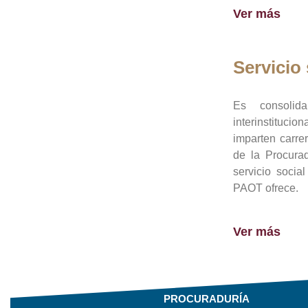
Ver más
Servicio 
Es consolid
interinstituci
imparten carre
de la Procura
servicio socia
PAOT ofrece.
Ver más
PROCURADURÍA