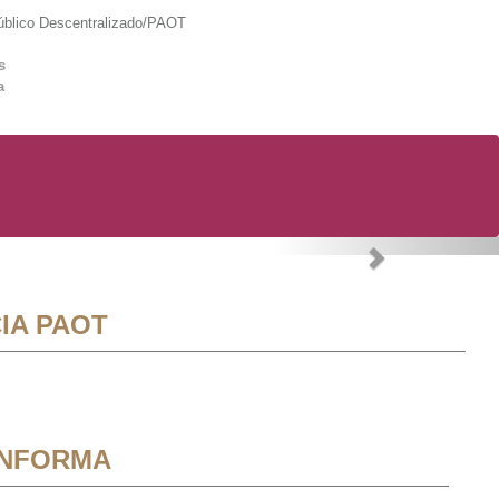
lico Descentralizado/PAOT
s
a
Next
IA PAOT
INFORMA