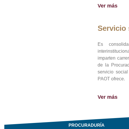
Ver más
Servicio 
Es consolid
interinstituci
imparten carre
de la Procura
servicio socia
PAOT ofrece.
Ver más
PROCURADURÍA