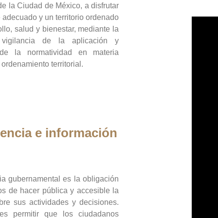
de la Ciudad de México, a disfrutar
 adecuado y un territorio ordenado
llo, salud y bienestar, mediante la
vigilancia de la aplicación y
 de la normatividad en materia
 ordenamiento territorial.
encia e información
ia gubernamental es la obligación
os de hacer pública y accesible la
bre sus actividades y decisiones.
es permitir que los ciudadanos