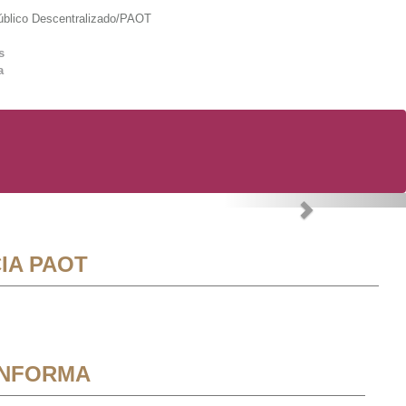
lico Descentralizado/PAOT
s
a
Next
IA PAOT
INFORMA