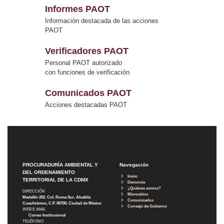
Informes PAOT
Información destacada de las acciones
PAOT
Verificadores PAOT
Personal PAOT autorizado
con funciones de verificación
Comunicados PAOT
Acciones destacadas PAOT
PROCURADURÍA AMBIENTAL Y
Navegación
DEL ORDENAMIENTO
Inicio
TERRITORIAL DE LA CDMX
Denuncia
¿Quiénes somos?
DIRECCIÓN
Micrositios
Medellín 202, Col. Roma Sur, Alcaldía
Comunicados
Cuauhtémoc, C.P. 06700, Ciudad de México
Consejo de Gobierno
WEB E-MAIL
Correo Institucional
TELÉFONO