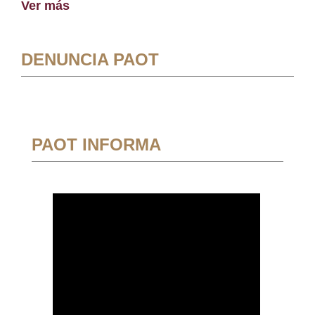
Ver más
DENUNCIA PAOT
PAOT INFORMA