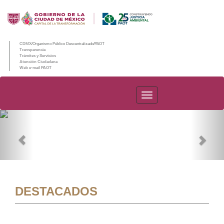
CDMX/Organismo Público Descentralizado/PAOT
Transparencia
Trámites y Servicios
Atención Ciudadana
Web e-mail PAOT
PAOT
Previous
Nex
DESTACADOS