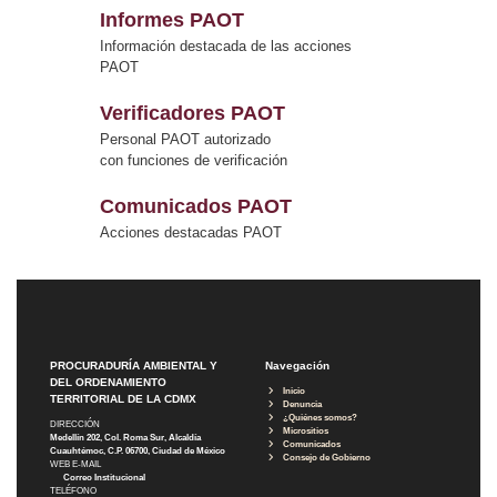
Informes PAOT
Información destacada de las acciones
PAOT
Verificadores PAOT
Personal PAOT autorizado
con funciones de verificación
Comunicados PAOT
Acciones destacadas PAOT
PROCURADURÍA AMBIENTAL Y
Navegación
DEL ORDENAMIENTO
Inicio
TERRITORIAL DE LA CDMX
Denuncia
¿Quiénes somos?
DIRECCIÓN
Micrositios
Medellín 202, Col. Roma Sur, Alcaldía
Comunicados
Cuauhtémoc, C.P. 06700, Ciudad de México
Consejo de Gobierno
WEB E-MAIL
Correo Institucional
TELÉFONO