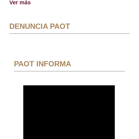
Ver más
DENUNCIA PAOT
PAOT INFORMA