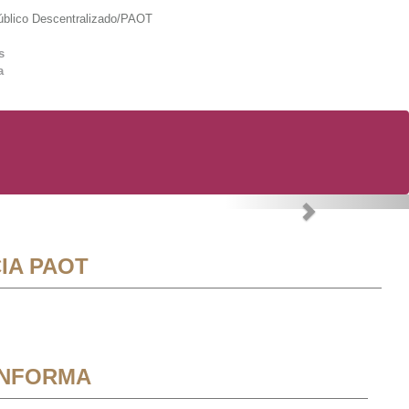
lico Descentralizado/PAOT
s
a
Next
IA PAOT
INFORMA