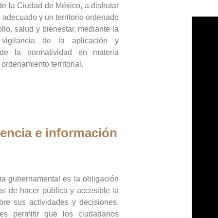
de la Ciudad de México, a disfrutar
 adecuado y un territorio ordenado
llo, salud y bienestar, mediante la
vigilancia de la aplicación y
 de la normatividad en materia
 ordenamiento territorial.
encia e información
ia gubernamental es la obligación
os de hacer pública y accesible la
bre sus actividades y decisiones.
es permitir que los ciudadanos