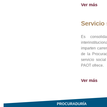
Ver más
Servicio 
Es consolid
interinstituci
imparten carre
de la Procura
servicio socia
PAOT ofrece.
Ver más
PROCURADURÍA