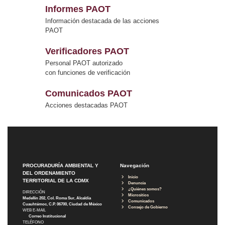
Informes PAOT
Información destacada de las acciones
PAOT
Verificadores PAOT
Personal PAOT autorizado
con funciones de verificación
Comunicados PAOT
Acciones destacadas PAOT
PROCURADURÍA AMBIENTAL Y
Navegación
DEL ORDENAMIENTO
Inicio
TERRITORIAL DE LA CDMX
Denuncia
¿Quiénes somos?
DIRECCIÓN
Micrositios
Medellín 202, Col. Roma Sur, Alcaldía
Comunicados
Cuauhtémoc, C.P. 06700, Ciudad de México
Consejo de Gobierno
WEB E-MAIL
Correo Institucional
TELÉFONO