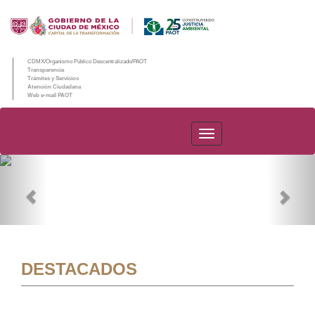
CDMX/Organismo Público Descentralizado/PAOT
Transparencia
Trámites y Servicios
Atención Ciudadana
Web e-mail PAOT
PAOT
Previous
Nex
DESTACADOS