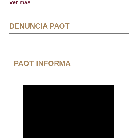
Ver más
DENUNCIA PAOT
PAOT INFORMA