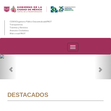
CDMX/Organismo Público Descentralizado/PAOT
Transparencia
Trámites y Servicios
Atención Ciudadana
Web e-mail PAOT
PAOT
Previous
Nex
DESTACADOS