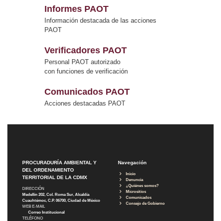
Informes PAOT
Información destacada de las acciones
PAOT
Verificadores PAOT
Personal PAOT autorizado
con funciones de verificación
Comunicados PAOT
Acciones destacadas PAOT
PROCURADURÍA AMBIENTAL Y
Navegación
DEL ORDENAMIENTO
Inicio
TERRITORIAL DE LA CDMX
Denuncia
¿Quiénes somos?
DIRECCIÓN
Micrositios
Medellín 202, Col. Roma Sur, Alcaldía
Comunicados
Cuauhtémoc, C.P. 06700, Ciudad de México
Consejo de Gobierno
WEB E-MAIL
Correo Institucional
TELÉFONO