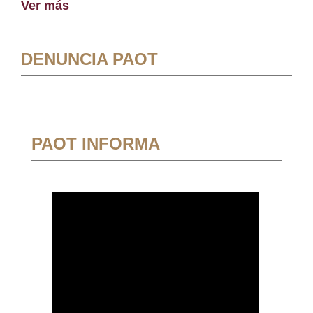
Ver más
DENUNCIA PAOT
PAOT INFORMA