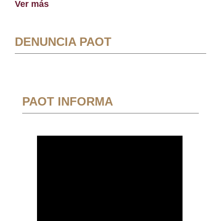
Ver más
DENUNCIA PAOT
PAOT INFORMA