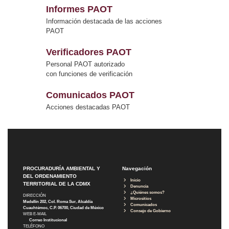
Informes PAOT
Información destacada de las acciones
PAOT
Verificadores PAOT
Personal PAOT autorizado
con funciones de verificación
Comunicados PAOT
Acciones destacadas PAOT
PROCURADURÍA AMBIENTAL Y
Navegación
DEL ORDENAMIENTO
Inicio
TERRITORIAL DE LA CDMX
Denuncia
¿Quiénes somos?
DIRECCIÓN
Micrositios
Medellín 202, Col. Roma Sur, Alcaldía
Comunicados
Cuauhtémoc, C.P. 06700, Ciudad de México
Consejo de Gobierno
WEB E-MAIL
Correo Institucional
TELÉFONO