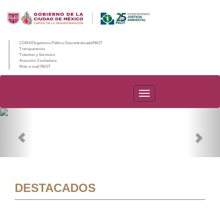
CDMX/Organismo Público Descentralizado/PAOT
Transparencia
Trámites y Servicios
Atención Ciudadana
Web e-mail PAOT
PAOT
Previous
Nex
DESTACADOS