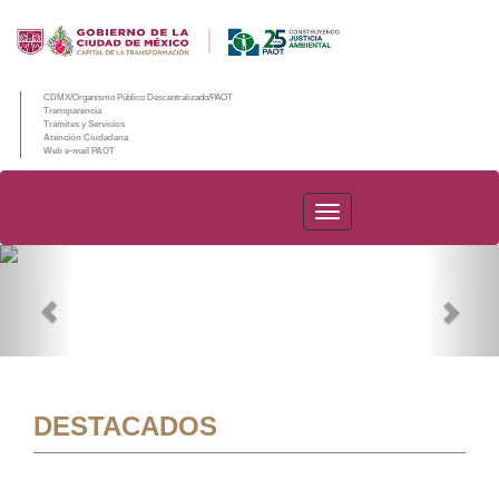
CDMX/Organismo Público Descentralizado/PAOT
Transparencia
Trámites y Servicios
Atención Ciudadana
Web e-mail PAOT
PAOT
Previous
Nex
DESTACADOS