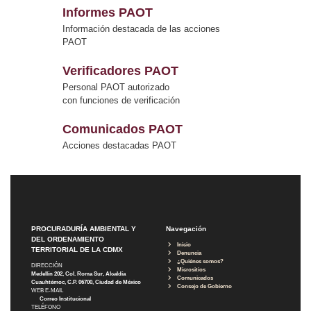
Informes PAOT
Información destacada de las acciones
PAOT
Verificadores PAOT
Personal PAOT autorizado
con funciones de verificación
Comunicados PAOT
Acciones destacadas PAOT
PROCURADURÍA AMBIENTAL Y
Navegación
DEL ORDENAMIENTO
Inicio
TERRITORIAL DE LA CDMX
Denuncia
¿Quiénes somos?
DIRECCIÓN
Micrositios
Medellín 202, Col. Roma Sur, Alcaldía
Comunicados
Cuauhtémoc, C.P. 06700, Ciudad de México
Consejo de Gobierno
WEB E-MAIL
Correo Institucional
TELÉFONO