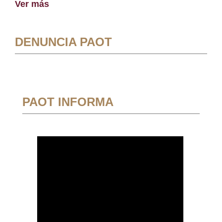
Ver más
DENUNCIA PAOT
PAOT INFORMA