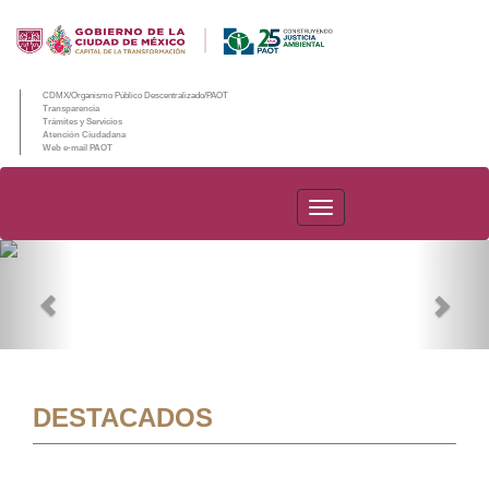
CDMX/Organismo Público Descentralizado/PAOT
Transparencia
Trámites y Servicios
Atención Ciudadana
Web e-mail PAOT
PAOT
Previous
Nex
DESTACADOS