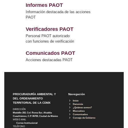
Informes PAOT
Información destacada de las acciones
PAOT
Verificadores PAOT
Personal PAOT autorizado
con funciones de verificación
Comunicados PAOT
Acciones destacadas PAOT
PROCURADURÍA AMBIENTAL Y
Navegación
DEL ORDENAMIENTO
Inicio
TERRITORIAL DE LA CDMX
Denuncia
¿Quiénes somos?
DIRECCIÓN
Micrositios
Medellín 202, Col. Roma Sur, Alcaldía
Comunicados
Cuauhtémoc, C.P. 06700, Ciudad de México
Consejo de Gobierno
WEB E-MAIL
Correo Institucional
TELÉFONO