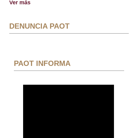
Ver más
DENUNCIA PAOT
PAOT INFORMA