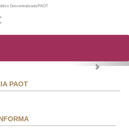
lico Descentralizado/PAOT
s
a
Next
IA PAOT
INFORMA