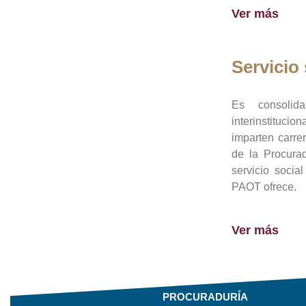
Ver más
Servicio 
Es consolid
interinstituci
imparten carre
de la Procura
servicio socia
PAOT ofrece.
Ver más
PROCURADURÍA