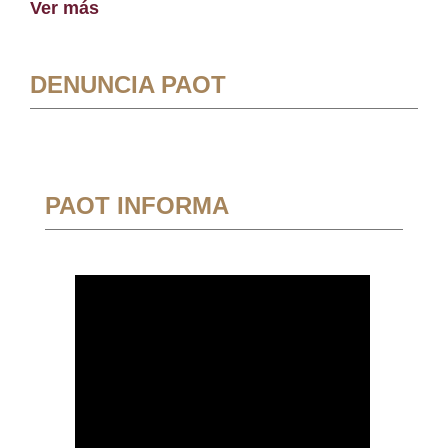
Ver más
DENUNCIA PAOT
PAOT INFORMA