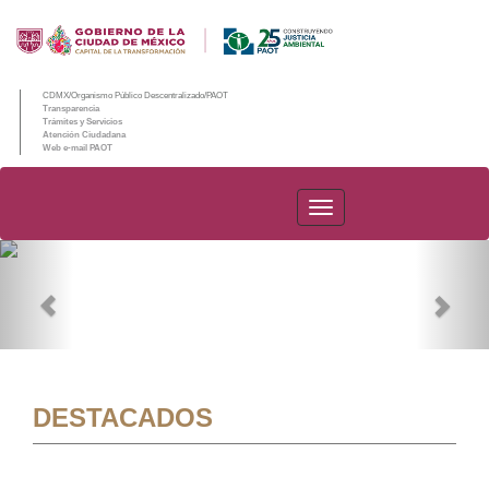
CDMX/Organismo Público Descentralizado/PAOT
Transparencia
Trámites y Servicios
Atención Ciudadana
Web e-mail PAOT
PAOT
Previous
Nex
DESTACADOS