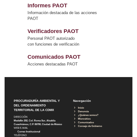
Informes PAOT
Información destacada de las acciones
PAOT
Verificadores PAOT
Personal PAOT autorizado
con funciones de verificación
Comunicados PAOT
Acciones destacadas PAOT
PROCURADURÍA AMBIENTAL Y
Navegación
DEL ORDENAMIENTO
Inicio
TERRITORIAL DE LA CDMX
Denuncia
¿Quiénes somos?
DIRECCIÓN
Micrositios
Medellín 202, Col. Roma Sur, Alcaldía
Comunicados
Cuauhtémoc, C.P. 06700, Ciudad de México
Consejo de Gobierno
WEB E-MAIL
Correo Institucional
TELÉFONO