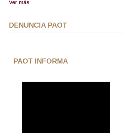
Ver más
DENUNCIA PAOT
PAOT INFORMA