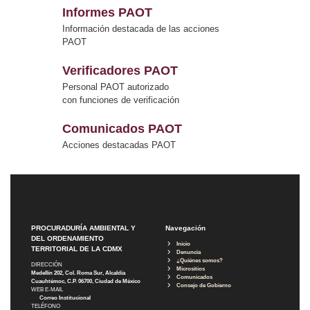
Informes PAOT
Información destacada de las acciones
PAOT
Verificadores PAOT
Personal PAOT autorizado
con funciones de verificación
Comunicados PAOT
Acciones destacadas PAOT
PROCURADURÍA AMBIENTAL Y
Navegación
DEL ORDENAMIENTO
Inicio
TERRITORIAL DE LA CDMX
Denuncia
¿Quiénes somos?
DIRECCIÓN
Micrositios
Medellín 202, Col. Roma Sur, Alcaldía
Comunicados
Cuauhtémoc, C.P. 06700, Ciudad de México
Consejo de Gobierno
WEB E-MAIL
Correo Institucional
TELÉFONO