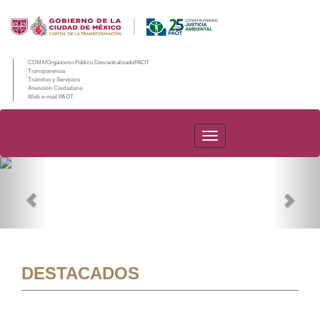
CDMX/Organismo Público Descentralizado/PAOT
Transparencia
Trámites y Servicios
Atención Ciudadana
Web e-mail PAOT
PAOT
Previous
Nex
DESTACADOS