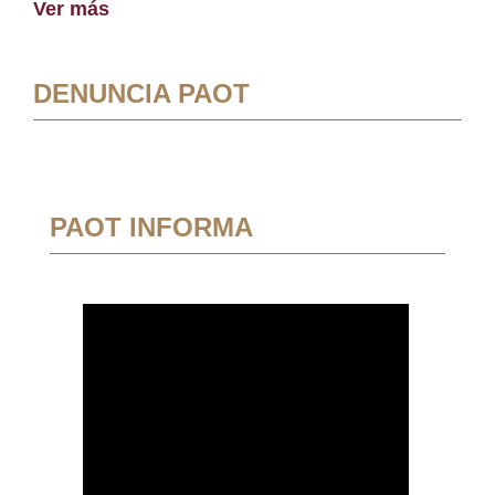
Ver más
DENUNCIA PAOT
PAOT INFORMA