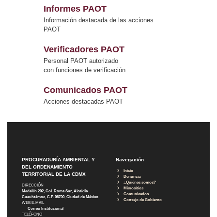
Informes PAOT
Información destacada de las acciones
PAOT
Verificadores PAOT
Personal PAOT autorizado
con funciones de verificación
Comunicados PAOT
Acciones destacadas PAOT
PROCURADURÍA AMBIENTAL Y
Navegación
DEL ORDENAMIENTO
Inicio
TERRITORIAL DE LA CDMX
Denuncia
¿Quiénes somos?
DIRECCIÓN
Micrositios
Medellín 202, Col. Roma Sur, Alcaldía
Comunicados
Cuauhtémoc, C.P. 06700, Ciudad de México
Consejo de Gobierno
WEB E-MAIL
Correo Institucional
TELÉFONO