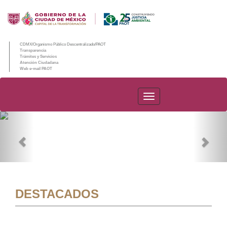
CDMX/Organismo Público Descentralizado/PAOT
Transparencia
Trámites y Servicios
Atención Ciudadana
Web e-mail PAOT
PAOT
Previous
Nex
DESTACADOS