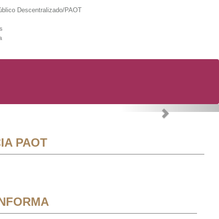
lico Descentralizado/PAOT
s
a
Next
IA PAOT
INFORMA