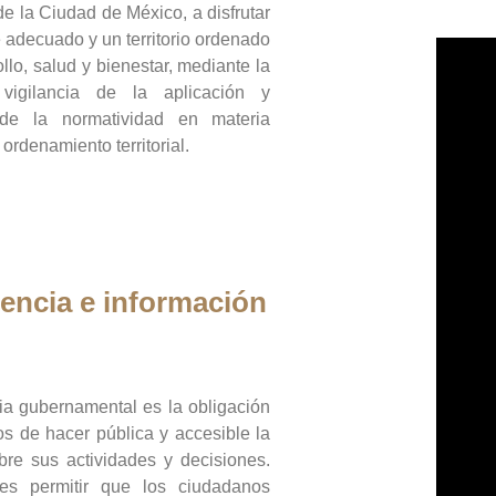
de la Ciudad de México, a disfrutar
 adecuado y un territorio ordenado
llo, salud y bienestar, mediante la
vigilancia de la aplicación y
 de la normatividad en materia
 ordenamiento territorial.
encia e información
ia gubernamental es la obligación
os de hacer pública y accesible la
bre sus actividades y decisiones.
es permitir que los ciudadanos