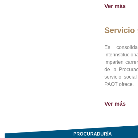
Ver más
Servicio 
Es consolid
interinstituci
imparten carre
de la Procura
servicio socia
PAOT ofrece.
Ver más
PROCURADURÍA