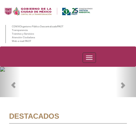
CDMX/Organismo Público Descentralizado/PAOT
Transparencia
Trámites y Servicios
Atención Ciudadana
Web e-mail PAOT
PAOT
Previous
Nex
DESTACADOS