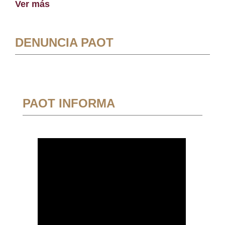
Ver más
DENUNCIA PAOT
PAOT INFORMA