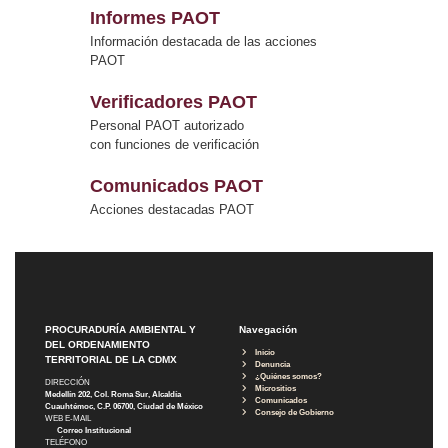
Informes PAOT
Información destacada de las acciones
PAOT
Verificadores PAOT
Personal PAOT autorizado
con funciones de verificación
Comunicados PAOT
Acciones destacadas PAOT
PROCURADURÍA AMBIENTAL Y
Navegación
DEL ORDENAMIENTO
Inicio
TERRITORIAL DE LA CDMX
Denuncia
¿Quiénes somos?
DIRECCIÓN
Micrositios
Medellín 202, Col. Roma Sur, Alcaldía
Comunicados
Cuauhtémoc, C.P. 06700, Ciudad de México
Consejo de Gobierno
WEB E-MAIL
Correo Institucional
TELÉFONO