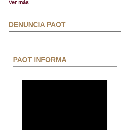
Ver más
DENUNCIA PAOT
PAOT INFORMA