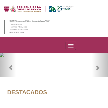
CDMX/Organismo Público Descentralizado/PAOT
Transparencia
Trámites y Servicios
Atención Ciudadana
Web e-mail PAOT
PAOT
Previous
Nex
DESTACADOS