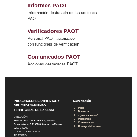
Informes PAOT
Información destacada de las acciones
PAOT
Verificadores PAOT
Personal PAOT autorizado
con funciones de verificación
Comunicados PAOT
Acciones destacadas PAOT
PROCURADURÍA AMBIENTAL Y
Navegación
DEL ORDENAMIENTO
Inicio
TERRITORIAL DE LA CDMX
Denuncia
¿Quiénes somos?
DIRECCIÓN
Micrositios
Medellín 202, Col. Roma Sur, Alcaldía
Comunicados
Cuauhtémoc, C.P. 06700, Ciudad de México
Consejo de Gobierno
WEB E-MAIL
Correo Institucional
TELÉFONO