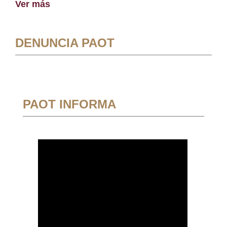
Ver más
DENUNCIA PAOT
PAOT INFORMA