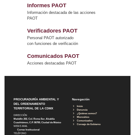
Informes PAOT
Información destacada de las acciones
PAOT
Verificadores PAOT
Personal PAOT autorizado
con funciones de verificación
Comunicados PAOT
Acciones destacadas PAOT
PROCURADURÍA AMBIENTAL Y
Navegación
DEL ORDENAMIENTO
Inicio
TERRITORIAL DE LA CDMX
Denuncia
¿Quiénes somos?
DIRECCIÓN
Micrositios
Medellín 202, Col. Roma Sur, Alcaldía
Comunicados
Cuauhtémoc, C.P. 06700, Ciudad de México
Consejo de Gobierno
WEB E-MAIL
Correo Institucional
TELÉFONO