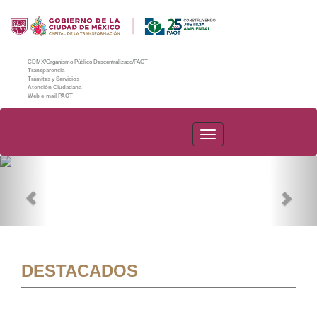
CDMX/Organismo Público Descentralizado/PAOT
Transparencia
Trámites y Servicios
Atención Ciudadana
Web e-mail PAOT
PAOT
Previous
Nex
DESTACADOS