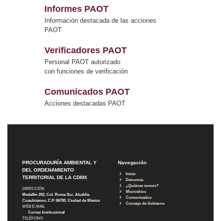
Informes PAOT
Información destacada de las acciones
PAOT
Verificadores PAOT
Personal PAOT autorizado
con funciones de verificación
Comunicados PAOT
Acciones destacadas PAOT
PROCURADURÍA AMBIENTAL Y
Navegación
DEL ORDENAMIENTO
Inicio
TERRITORIAL DE LA CDMX
Denuncia
¿Quiénes somos?
DIRECCIÓN
Micrositios
Medellín 202, Col. Roma Sur, Alcaldía
Comunicados
Cuauhtémoc, C.P. 06700, Ciudad de México
Consejo de Gobierno
WEB E-MAIL
Correo Institucional
TELÉFONO