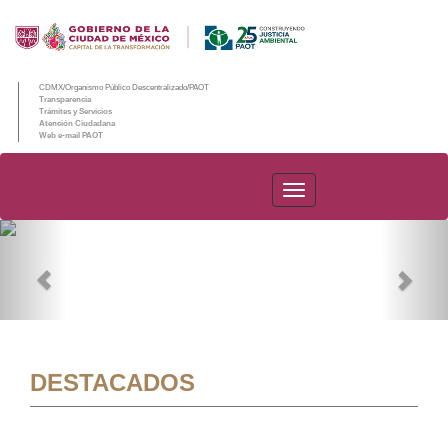
CDMX/Organismo Público Descentralizado/PAOT
Transparencia
Trámites y Servicios
Atención Ciudadana
Web e-mail PAOT
PAOT
Previous
Nex
DESTACADOS