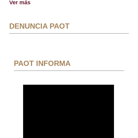
Ver más
DENUNCIA PAOT
PAOT INFORMA