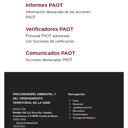
Informes PAOT
Información destacada de las acciones
PAOT
Verificadores PAOT
Personal PAOT autorizado
con funciones de verificación
Comunicados PAOT
Acciones destacadas PAOT
PROCURADURÍA AMBIENTAL Y
Navegación
DEL ORDENAMIENTO
Inicio
TERRITORIAL DE LA CDMX
Denuncia
¿Quiénes somos?
DIRECCIÓN
Micrositios
Medellín 202, Col. Roma Sur, Alcaldía
Comunicados
Cuauhtémoc, C.P. 06700, Ciudad de México
Consejo de Gobierno
WEB E-MAIL
Correo Institucional
TELÉFONO