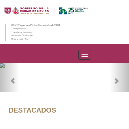
CDMX/Organismo Público Descentralizado/PAOT
Transparencia
Trámites y Servicios
Atención Ciudadana
Web e-mail PAOT
PAOT
Previous
Nex
DESTACADOS