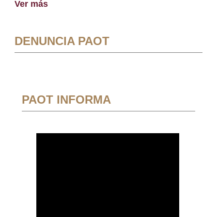
Ver más
DENUNCIA PAOT
PAOT INFORMA