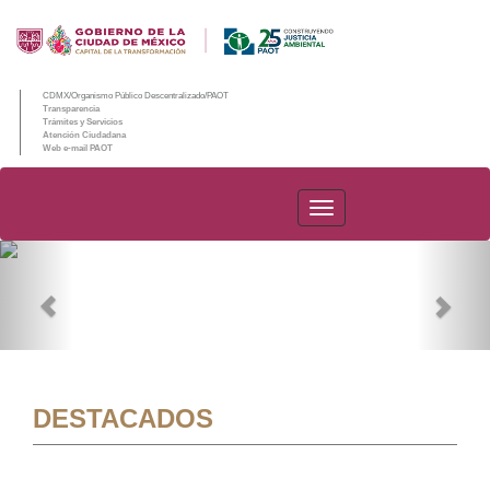
CDMX/Organismo Público Descentralizado/PAOT
Transparencia
Trámites y Servicios
Atención Ciudadana
Web e-mail PAOT
PAOT
Previous
Nex
DESTACADOS