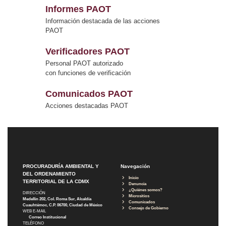
Informes PAOT
Información destacada de las acciones
PAOT
Verificadores PAOT
Personal PAOT autorizado
con funciones de verificación
Comunicados PAOT
Acciones destacadas PAOT
PROCURADURÍA AMBIENTAL Y
Navegación
DEL ORDENAMIENTO
Inicio
TERRITORIAL DE LA CDMX
Denuncia
¿Quiénes somos?
DIRECCIÓN
Micrositios
Medellín 202, Col. Roma Sur, Alcaldía
Comunicados
Cuauhtémoc, C.P. 06700, Ciudad de México
Consejo de Gobierno
WEB E-MAIL
Correo Institucional
TELÉFONO