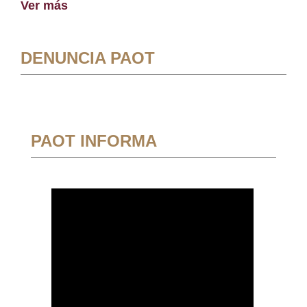
Ver más
DENUNCIA PAOT
PAOT INFORMA