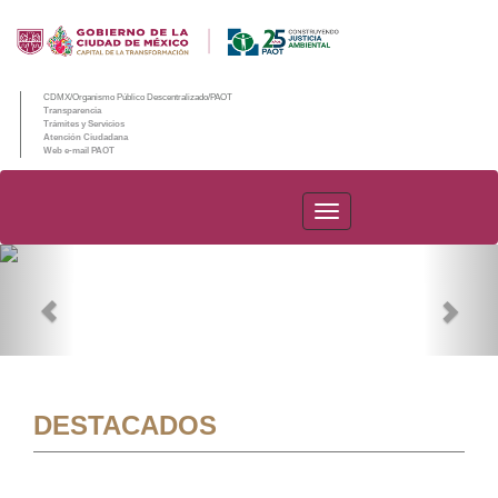
CDMX/Organismo Público Descentralizado/PAOT
Transparencia
Trámites y Servicios
Atención Ciudadana
Web e-mail PAOT
PAOT
Previous
Nex
DESTACADOS