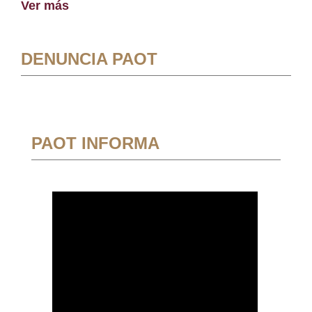
Ver más
DENUNCIA PAOT
PAOT INFORMA