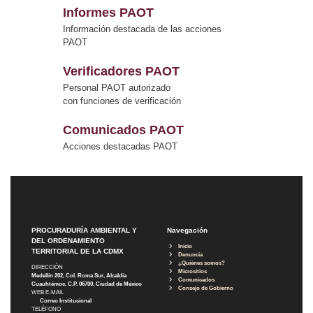
Informes PAOT
Información destacada de las acciones
PAOT
Verificadores PAOT
Personal PAOT autorizado
con funciones de verificación
Comunicados PAOT
Acciones destacadas PAOT
PROCURADURÍA AMBIENTAL Y
Navegación
DEL ORDENAMIENTO
Inicio
TERRITORIAL DE LA CDMX
Denuncia
¿Quiénes somos?
DIRECCIÓN
Micrositios
Medellín 202, Col. Roma Sur, Alcaldía
Comunicados
Cuauhtémoc, C.P. 06700, Ciudad de México
Consejo de Gobierno
WEB E-MAIL
Correo Institucional
TELÉFONO