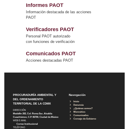
Informes PAOT
Información destacada de las acciones
PAOT
Verificadores PAOT
Personal PAOT autorizado
con funciones de verificación
Comunicados PAOT
Acciones destacadas PAOT
PROCURADURÍA AMBIENTAL Y
Navegación
DEL ORDENAMIENTO
Inicio
TERRITORIAL DE LA CDMX
Denuncia
¿Quiénes somos?
DIRECCIÓN
Micrositios
Medellín 202, Col. Roma Sur, Alcaldía
Comunicados
Cuauhtémoc, C.P. 06700, Ciudad de México
Consejo de Gobierno
WEB E-MAIL
Correo Institucional
TELÉFONO