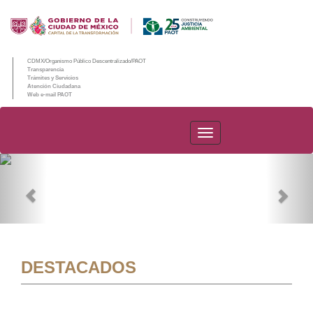
CDMX/Organismo Público Descentralizado/PAOT
Transparencia
Trámites y Servicios
Atención Ciudadana
Web e-mail PAOT
PAOT
Previous
Nex
DESTACADOS