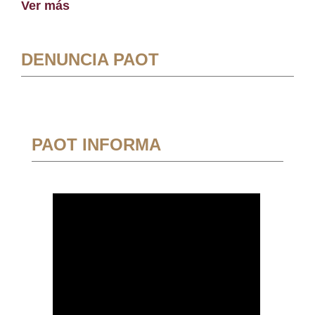
Ver más
DENUNCIA PAOT
PAOT INFORMA