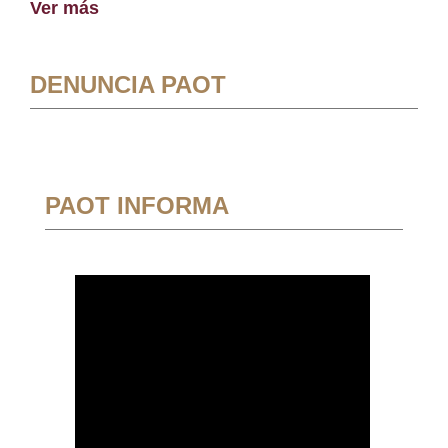
Ver más
DENUNCIA PAOT
PAOT INFORMA