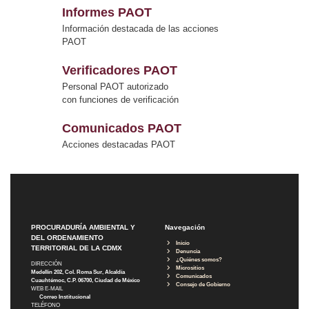
Informes PAOT
Información destacada de las acciones
PAOT
Verificadores PAOT
Personal PAOT autorizado
con funciones de verificación
Comunicados PAOT
Acciones destacadas PAOT
PROCURADURÍA AMBIENTAL Y
Navegación
DEL ORDENAMIENTO
Inicio
TERRITORIAL DE LA CDMX
Denuncia
¿Quiénes somos?
DIRECCIÓN
Micrositios
Medellín 202, Col. Roma Sur, Alcaldía
Comunicados
Cuauhtémoc, C.P. 06700, Ciudad de México
Consejo de Gobierno
WEB E-MAIL
Correo Institucional
TELÉFONO