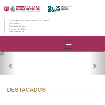
CDMX/Organismo Público Descentralizado/PAOT
Transparencia
Trámites y Servicios
Atención Ciudadana
Web e-mail PAOT
PAOT
Previous
Nex
DESTACADOS