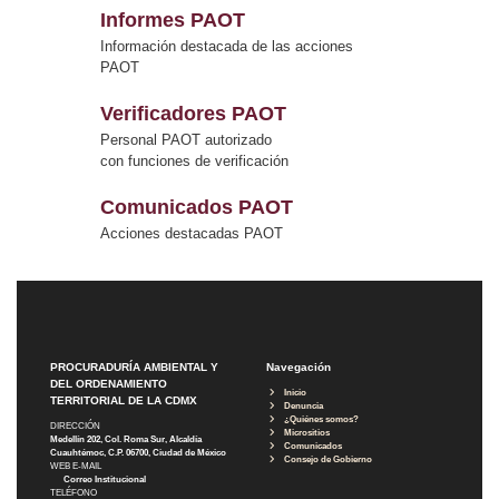
Informes PAOT
Información destacada de las acciones
PAOT
Verificadores PAOT
Personal PAOT autorizado
con funciones de verificación
Comunicados PAOT
Acciones destacadas PAOT
PROCURADURÍA AMBIENTAL Y
Navegación
DEL ORDENAMIENTO
Inicio
TERRITORIAL DE LA CDMX
Denuncia
¿Quiénes somos?
DIRECCIÓN
Micrositios
Medellín 202, Col. Roma Sur, Alcaldía
Comunicados
Cuauhtémoc, C.P. 06700, Ciudad de México
Consejo de Gobierno
WEB E-MAIL
Correo Institucional
TELÉFONO