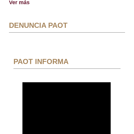
Ver más
DENUNCIA PAOT
PAOT INFORMA