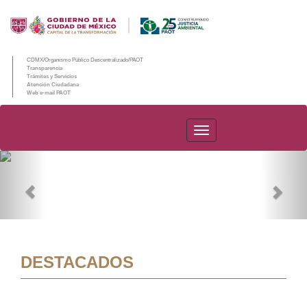
CDMX/Organismo Público Descentralizado/PAOT
Transparencia
Trámites y Servicios
Atención Ciudadana
Web e-mail PAOT
PAOT
Previous
Nex
DESTACADOS