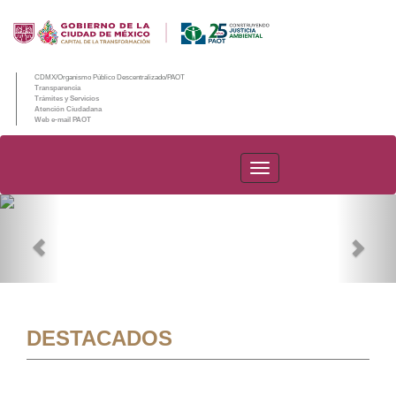
CDMX/Organismo Público Descentralizado/PAOT
Transparencia
Trámites y Servicios
Atención Ciudadana
Web e-mail PAOT
PAOT
Previous
Nex
DESTACADOS