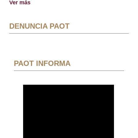
Ver más
DENUNCIA PAOT
PAOT INFORMA