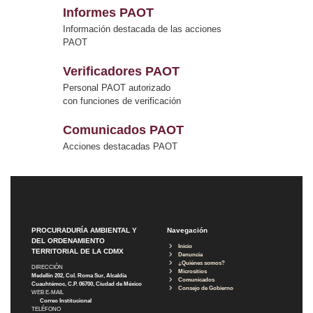
Informes PAOT
Información destacada de las acciones
PAOT
Verificadores PAOT
Personal PAOT autorizado
con funciones de verificación
Comunicados PAOT
Acciones destacadas PAOT
PROCURADURÍA AMBIENTAL Y
Navegación
DEL ORDENAMIENTO
Inicio
TERRITORIAL DE LA CDMX
Denuncia
¿Quiénes somos?
DIRECCIÓN
Micrositios
Medellín 202, Col. Roma Sur, Alcaldía
Comunicados
Cuauhtémoc, C.P. 06700, Ciudad de México
Consejo de Gobierno
WEB E-MAIL
Correo Institucional
TELÉFONO