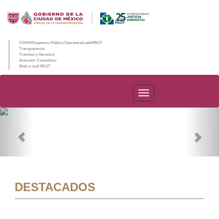
CDMX/Organismo Público Descentralizado/PAOT
Transparencia
Trámites y Servicios
Atención Ciudadana
Web e-mail PAOT
PAOT
Previous
Nex
DESTACADOS