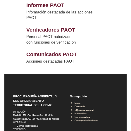
Informes PAOT
Información destacada de las acciones
PAOT
Verificadores PAOT
Personal PAOT autorizado
con funciones de verificación
Comunicados PAOT
Acciones destacadas PAOT
PROCURADURÍA AMBIENTAL Y
Navegación
DEL ORDENAMIENTO
Inicio
TERRITORIAL DE LA CDMX
Denuncia
¿Quiénes somos?
DIRECCIÓN
Micrositios
Medellín 202, Col. Roma Sur, Alcaldía
Comunicados
Cuauhtémoc, C.P. 06700, Ciudad de México
Consejo de Gobierno
WEB E-MAIL
Correo Institucional
TELÉFONO