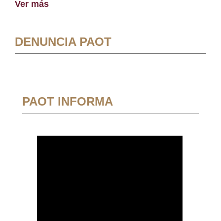
Ver más
DENUNCIA PAOT
PAOT INFORMA