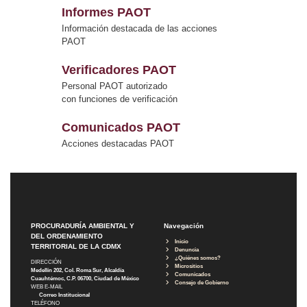
Informes PAOT
Información destacada de las acciones
PAOT
Verificadores PAOT
Personal PAOT autorizado
con funciones de verificación
Comunicados PAOT
Acciones destacadas PAOT
PROCURADURÍA AMBIENTAL Y
Navegación
DEL ORDENAMIENTO
Inicio
TERRITORIAL DE LA CDMX
Denuncia
¿Quiénes somos?
DIRECCIÓN
Micrositios
Medellín 202, Col. Roma Sur, Alcaldía
Comunicados
Cuauhtémoc, C.P. 06700, Ciudad de México
Consejo de Gobierno
WEB E-MAIL
Correo Institucional
TELÉFONO