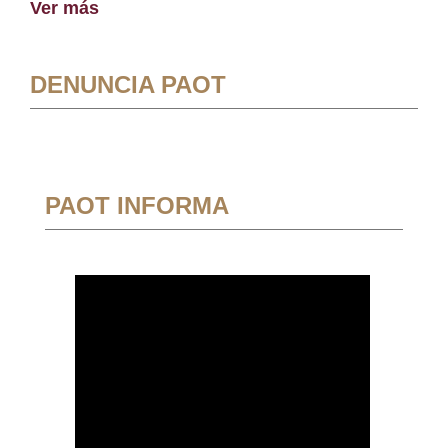
Ver más
DENUNCIA PAOT
PAOT INFORMA