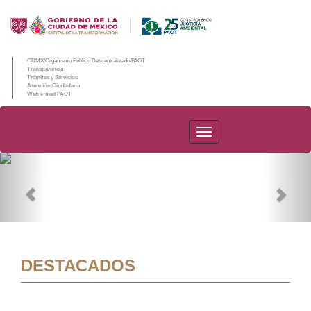
CDMX/Organismo Público Descentralizado/PAOT
Transparencia
Trámites y Servicios
Atención Ciudadana
Web e-mail PAOT
PAOT
Previous
Nex
DESTACADOS