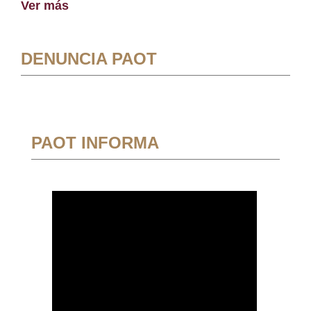
Ver más
DENUNCIA PAOT
PAOT INFORMA