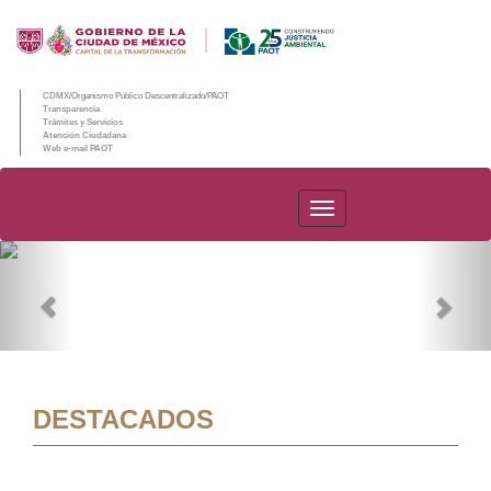
CDMX/Organismo Público Descentralizado/PAOT
Transparencia
Trámites y Servicios
Atención Ciudadana
Web e-mail PAOT
PAOT
Previous
Nex
DESTACADOS