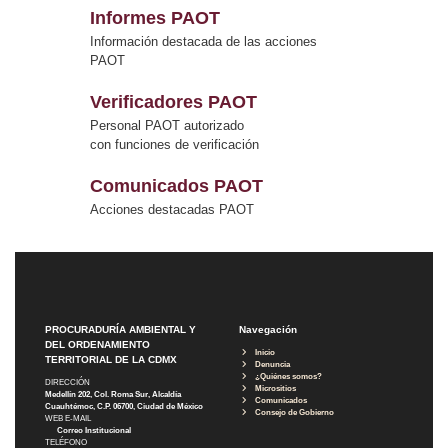
Informes PAOT
Información destacada de las acciones
PAOT
Verificadores PAOT
Personal PAOT autorizado
con funciones de verificación
Comunicados PAOT
Acciones destacadas PAOT
PROCURADURÍA AMBIENTAL Y
Navegación
DEL ORDENAMIENTO
Inicio
TERRITORIAL DE LA CDMX
Denuncia
¿Quiénes somos?
DIRECCIÓN
Micrositios
Medellín 202, Col. Roma Sur, Alcaldía
Comunicados
Cuauhtémoc, C.P. 06700, Ciudad de México
Consejo de Gobierno
WEB E-MAIL
Correo Institucional
TELÉFONO